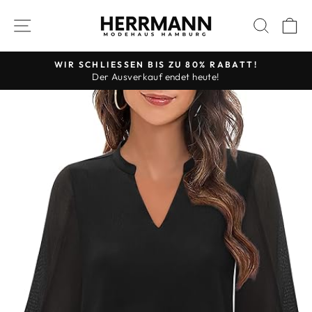
Direkt
SEITENNAVIGATION
SUCH
E
zum
Inhalt
WIR SCHLIESSEN BIS ZU 80% RABATT!
Der Ausverkauf endet heute!
Pause
Diashow